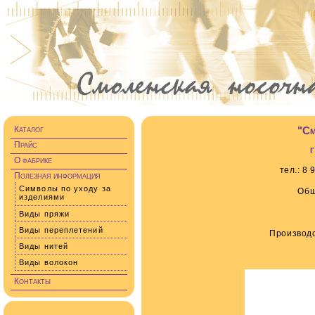
"См
Каталог
Прайс
О фабрике
тел.: 8 
Полезная информация
Символы по уходу за
Общ
изделиями
Виды пряжи
Виды переплетений
Производст
Виды нитей
Виды волокон
Контакты